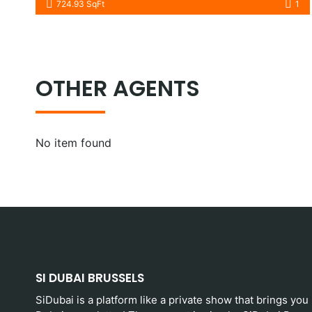
724.93 SqFt
1
OTHER AGENTS
No item found
SI DUBAI BRUSSELS
SiDubai is a platform like a private show that brings you