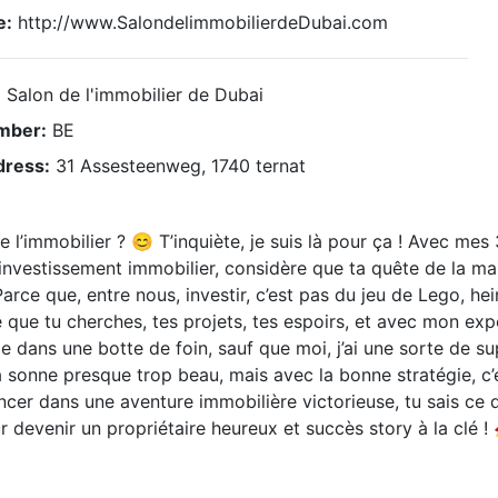
e:
http://www.SalondelimmobilierdeDubai.com
:
Salon de l'immobilier de Dubai
mber:
BE
dress:
31 Assesteenweg, 1740 ternat
e l’immobilier ? 😊 T’inquiète, je suis là pour ça ! Avec mes 
l’investissement immobilier, considère que ta quête de la m
Parce que, entre nous, investir, c’est pas du jeu de Lego, h
e que tu cherches, tes projets, tes espoirs, et avec mon exp
e dans une botte de foin, sauf que moi, j’ai une sorte de su
a sonne presque trop beau, mais avec la bonne stratégie, c’est
ancer dans une aventure immobilière victorieuse, tu sais ce q
ur devenir un propriétaire heureux et succès story à la clé !