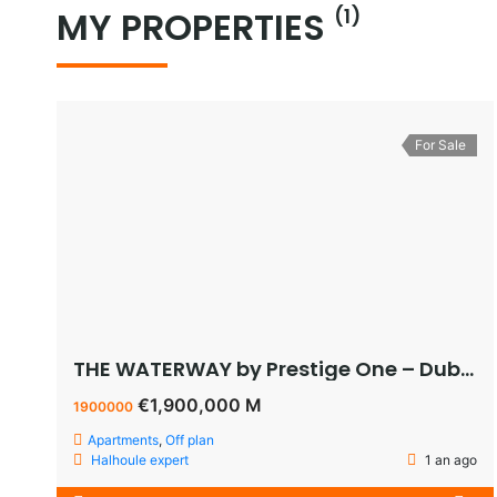
MY PROPERTIES
(1)
For Sale
THE WATERWAY by Prestige One – Dubai – appartement vue sur le lagoon à vendre à dubaï pas cher
€1,900,000 M
1900000
Apartments
,
Off plan
Halhoule expert
1 an ago