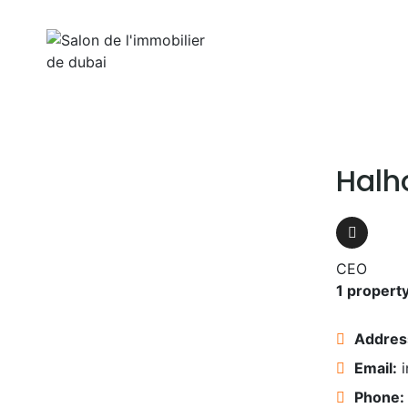
Aller
au
Home
Properti
contenu
Halh
CEO
1 propert
Addres
Email:
Phone: