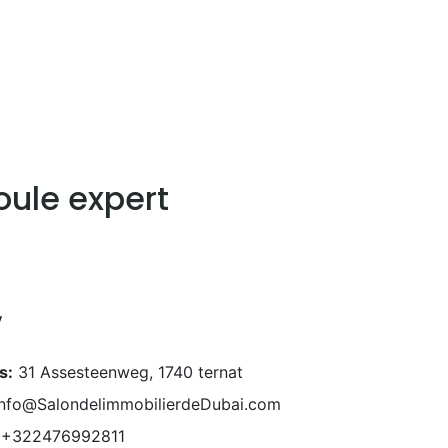
es
Services
About
Blog
Road Show S
oule expert
y
s:
31 Assesteenweg, 1740 ternat
info@SalondelimmobilierdeDubai.com
+322476992811